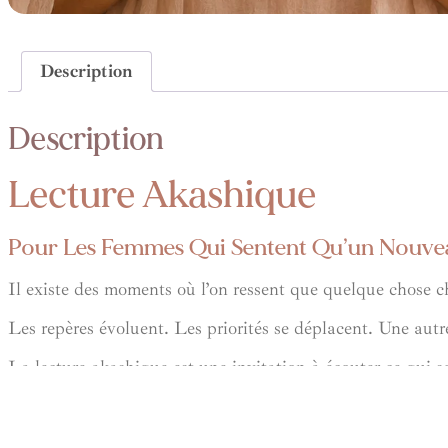
Description
Description
Lecture Akashique
Pour Les Femmes Qui Sentent Qu’un Nouvea
Il existe des moments où l’on ressent que quelque chose 
Les repères évoluent. Les priorités se déplacent. Une au
La lecture akashique est une invitation à écouter ce qui se
à retrouver une vision plus claire de votre chemin.
Dans un espace de présence, de douceur et d’écoute, vous 