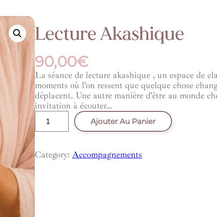
Lecture Akashique
90,00
€
La séance de lecture akashique , un espace de cla
moments où l’on ressent que quelque chose change
déplacent. Une autre manière d’être au monde ch
invitation à écouter…
quantité
Ajouter Au Panier
de
Lecture
akashique
Category:
Accompagnements