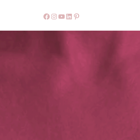
Facebook
55
9999
LinkedIn
Pinterest