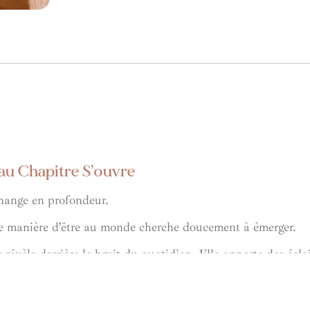
u Chapitre S’ouvre
change en profondeur.
tre manière d’être au monde cherche doucement à émerger.
 révèle derrière le bruit du quotidien. Elle apporte des écla
recevrez les informations et compréhensions qui peuvent so