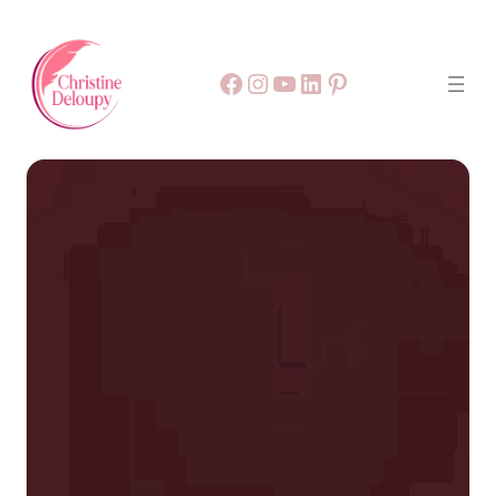
Facebook
55
9999
LinkedIn
Pinterest