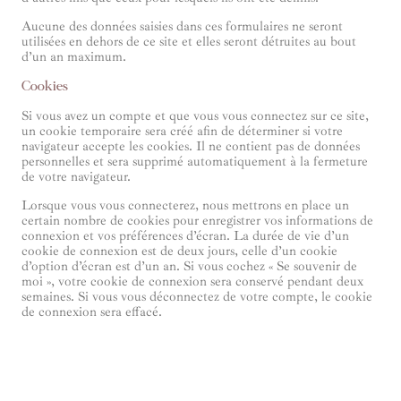
Aucune des données saisies dans ces formulaires ne seront
utilisées en dehors de ce site et elles seront détruites au bout
d’un an maximum.
Cookies
Si vous avez un compte et que vous vous connectez sur ce site,
un cookie temporaire sera créé afin de déterminer si votre
navigateur accepte les cookies. Il ne contient pas de données
personnelles et sera supprimé automatiquement à la fermeture
de votre navigateur.
Lorsque vous vous connecterez, nous mettrons en place un
certain nombre de cookies pour enregistrer vos informations de
connexion et vos préférences d’écran. La durée de vie d’un
cookie de connexion est de deux jours, celle d’un cookie
d’option d’écran est d’un an. Si vous cochez « Se souvenir de
moi », votre cookie de connexion sera conservé pendant deux
semaines. Si vous vous déconnectez de votre compte, le cookie
de connexion sera effacé.
En modifiant ou en publiant un article, un cookie
supplémentaire sera enregistré dans votre navigateur. Ce cookie
ne comprend aucune donnée personnelle. Il indique
simplement l’identifiant de l’article que vous venez de modifier.
Il expire au bout d’un jour.