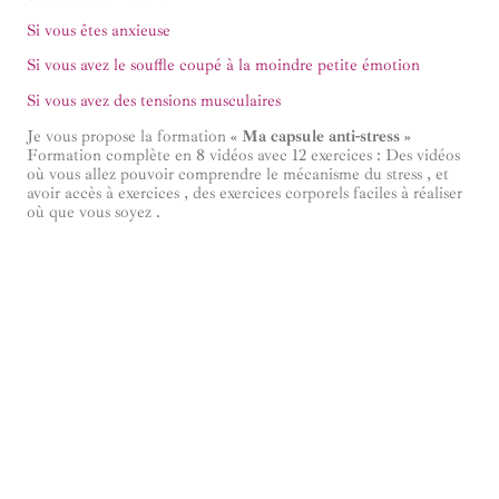
Si vous êtes anxieuse
Si vous avez le souffle coupé à la moindre petite émotion
Si vous avez des tensions musculaires
Je vous propose la formation
« Ma capsule anti-stress »
Formation complète en 8 vidéos avec 12 exercices : Des vidéos
où vous allez pouvoir comprendre le mécanisme du stress , et
avoir accès à exercices , des exercices corporels faciles à réaliser
où que vous soyez .
Des exercices écrits qui vont vous permettre d’apporter plus de
sérénité dans votre vie et poser des actions pour enfin éloigner le
stress de votre quotidien .
Formée aux élixirs floraux et huiles essentielles, je vous partage
mes meilleurs conseils en élixirs floraux et huiles essentielles
pour vous détendre rapidement
Votre formation au format pdf illustré. Un audio de relaxation
pour apprendre à apaiser immédiatement votre stress
Voici les modules de la formation « Ma capsule anti-stress »
Présentation