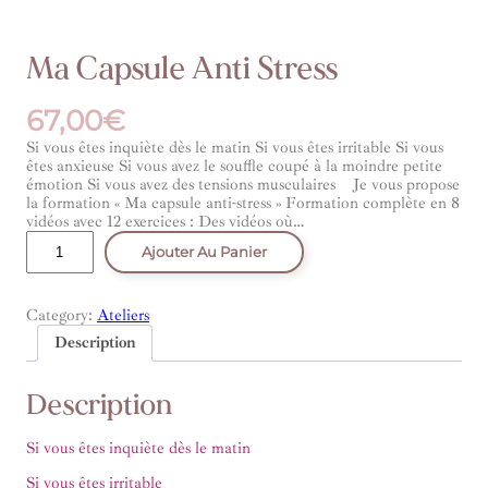
Ma Capsule Anti Stress
67,00
€
Si vous êtes inquiète dès le matin Si vous êtes irritable Si vous
êtes anxieuse Si vous avez le souffle coupé à la moindre petite
émotion Si vous avez des tensions musculaires Je vous propose
la formation « Ma capsule anti-stress » Formation complète en 8
vidéos avec 12 exercices : Des vidéos où…
quantité
Ajouter Au Panier
de
Ma
Capsule
Anti
Category:
Ateliers
Stress
Description
Description
Si vous êtes inquiète dès le matin
Si vous êtes irritable