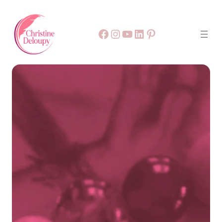
Facebook
55
9999
LinkedIn
Pinterest