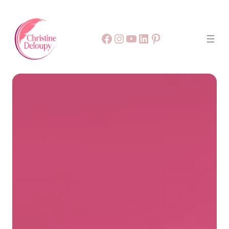
Facebook
55
9999
LinkedIn
Pinterest