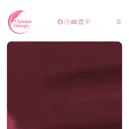
Facebook
55
9999
LinkedIn
Pinterest