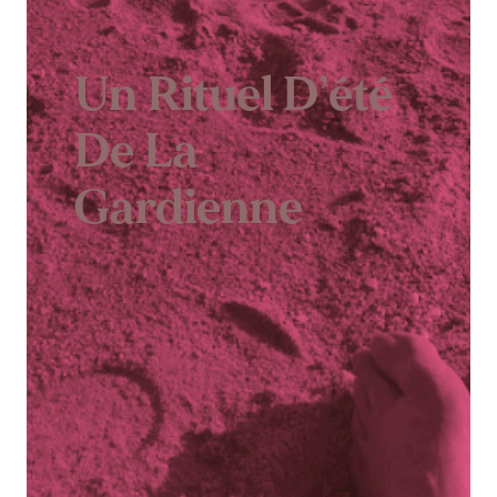
Un Rituel D’été
De La
Gardienne