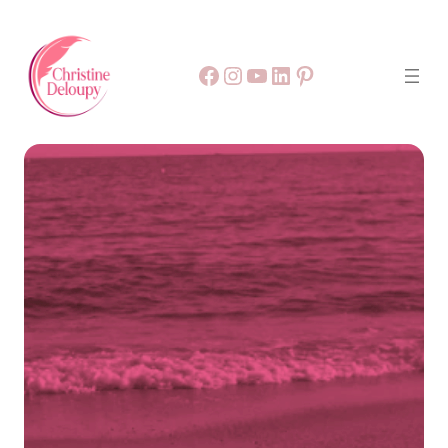
Facebook
55
9999
LinkedIn
Pinterest