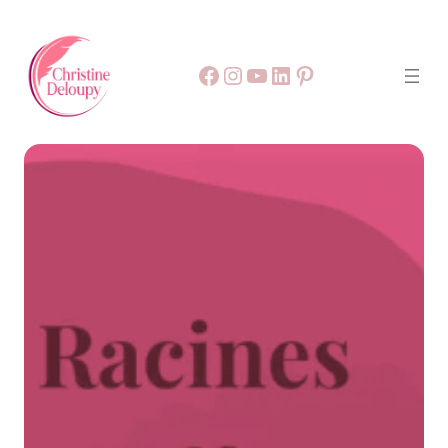
Facebook
55
9999
LinkedIn
Pinterest