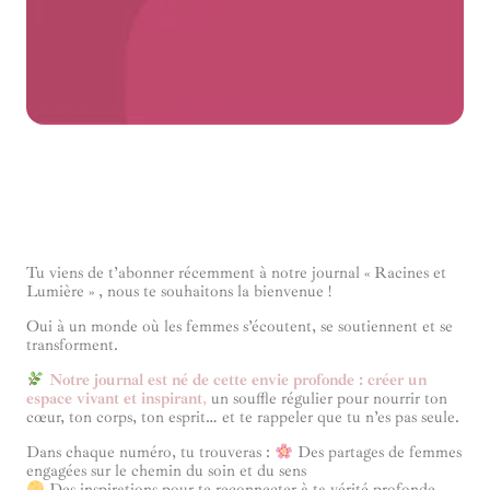
Tu viens de t’abonner récemment à notre journal « Racines et
Lumière » , nous te souhaitons la bienvenue !
Oui à un monde où les femmes s’écoutent, se soutiennent et se
transforment.
Notre journal est né de cette envie profonde : créer un
espace vivant et inspirant
,
un souffle régulier pour nourrir ton
cœur, ton corps, ton esprit… et te rappeler que tu n’es pas seule.
Dans chaque numéro, tu trouveras :
Des partages de femmes
engagées sur le chemin du soin et du sens
Des inspirations pour te reconnecter à ta vérité profonde