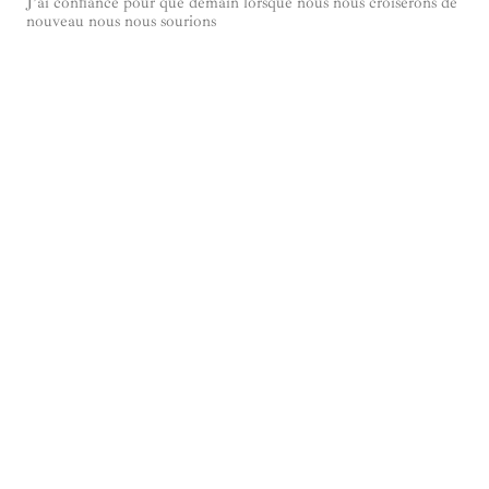
J’ai confiance pour que demain lorsque nous nous croiserons de
nouveau nous nous sourions
J’ai confiance pour que tout s’éclaire ! j’ai confiance en toi! j’ai
confiance en nous!