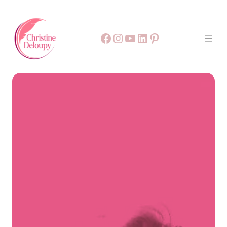
Facebook
55
9999
LinkedIn
Pinterest