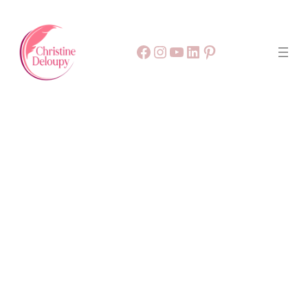
Facebook
55
9999
LinkedIn
Pinterest