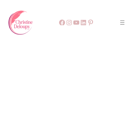
Facebook
55
9999
LinkedIn
Pinterest