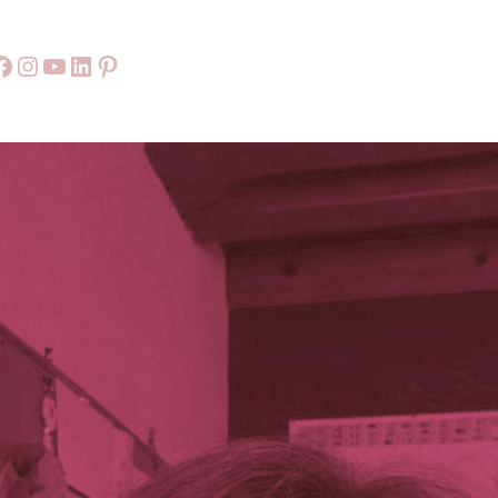
Facebook
55
9999
LinkedIn
Pinterest