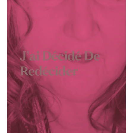
J’ai Décidé De
Redécider