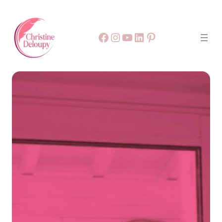
Facebook
55
9999
LinkedIn
Pinterest