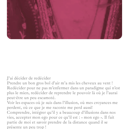
J’ai décider de redécider
Prendre un bon gros bol d’air m’a mis les cheveux au vent !
Redécider pour ne pas m’enfermer dans un paradigme qui n’est
plus le mien, redécider de reprendre le pouvoir là où je l’aurai
peut-être un peu escamoté.
Voir les espaces où je suis dans l’illusion, où mes croyances me
perdent, où ce que je me raconte me perd aussi!
Comprendre, intégrer qu’il y a beaucoup d’illusions dans nos
vies, accepter mon ego pour ce qu’il est : « mon ego ». Il fait
partie de moi et savoir prendre de la distance quand il se
présente un peu trop !