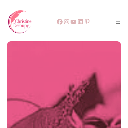
Facebook
55
9999
LinkedIn
Pinterest