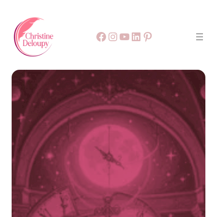
Facebook
55
9999
LinkedIn
Pinterest