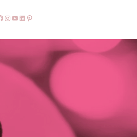
Facebook
55
9999
LinkedIn
Pinterest