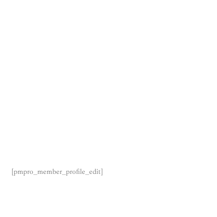
[pmpro_member_profile_edit]