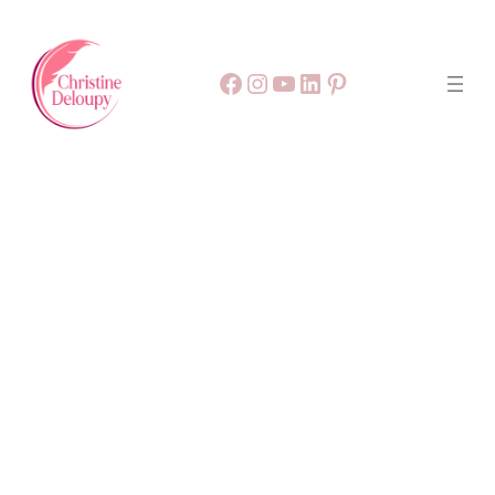
Facebook
55
9999
LinkedIn
Pinterest