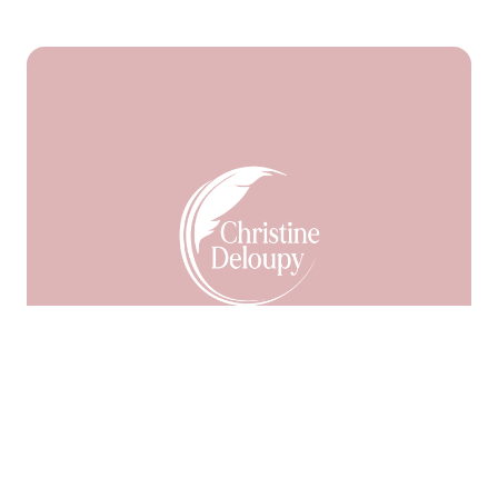
Facebook
55
9999
LinkedIn
Pinterest
En Savoir Plus
Me Contacter
Ma Newsletter
Mes Accompagnements
Mes « Magiks » Bracelets
Ma Boutique
Mon
Blog