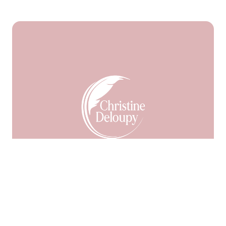
Facebook
55
9999
LinkedIn
Pinterest
En Savoir Plus
Me Contacter
Ma Newsletter
Mes Accompagnements
Mes « Magiks » Bracelets
Ma Boutique
Mon
Blog