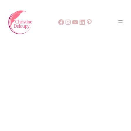
Facebook
55
9999
LinkedIn
Pinterest