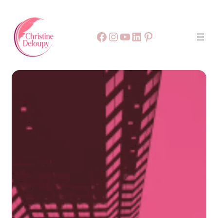
Facebook
55
9999
LinkedIn
Pinterest