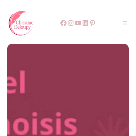
Facebook
55
9999
LinkedIn
Pinterest