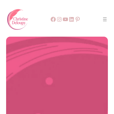
Facebook
55
9999
LinkedIn
Pinterest