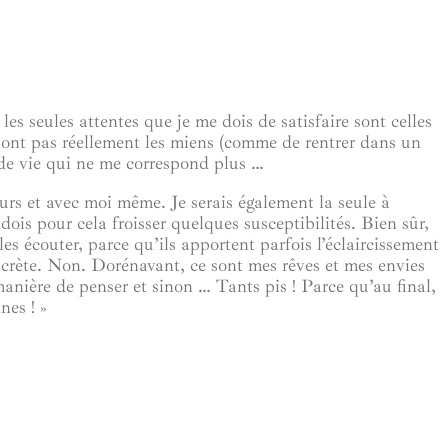
s seules attentes que je me dois de satisfaire sont celles
 sont pas réellement les miens (comme de rentrer dans un
de vie q
ui ne me correspond plus …
urs et avec moi même. Je serais également la seule à
ois pour cela froisser quelques susceptibilités. Bien sûr,
es écouter, parce qu’ils apportent parfois l’éclaircissement
oncrète. Non. Dorénavant, ce sont mes rêves et mes envies
anière de penser et sinon … Tants pis ! Parce qu’au final,
nes ! »