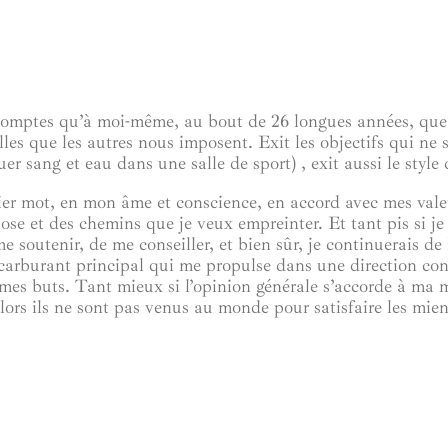
 comptes qu’à moi-même, au bout de 26 longues années, que le
les que les autres nous imposent. Exit les objectifs qui ne
r sang et eau dans une salle de sport) , exit aussi le style 
nier mot, en mon âme et conscience, en accord avec mes vale
se et des chemins que je veux empreinter. Et tant pis si je d
outenir, de me conseiller, et bien sûr, je continuerais de l
le carburant principal qui me propulse dans une direction c
 mes buts. Tant mieux si l’opinion générale s’accorde à ma m
 alors ils ne sont pas venus au monde pour satisfaire les mien