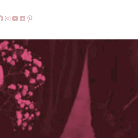
Facebook
55
9999
LinkedIn
Pinterest