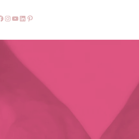
Facebook
55
9999
LinkedIn
Pinterest