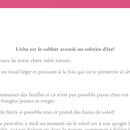
Litha est le sabbat associé au solstice d’éte!
eaux de notre chère mère nature.
un rituel léger et puissant à la fois qui va te permettre d »
 ramasser des feuilles si ce n’est pas possible passe chez ton
s bougies jaunes et rouges
e fruits si possible crus et prend des bains de soleil!
a peut-être à midi au moment où le soleil est à son apogée ) 
din, sur ton balcon ou dans la nature. commence à brûler les