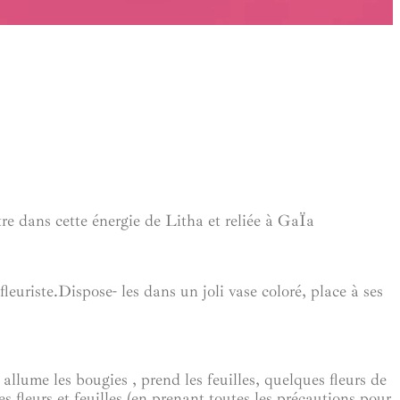
être dans cette énergie de Litha et reliée à GaÏa
 fleuriste.Dispose- les dans un joli vase coloré, place à ses
allume les bougies , prend les feuilles, quelques fleurs de
 fleurs et feuilles (en prenant toutes les précautions pour