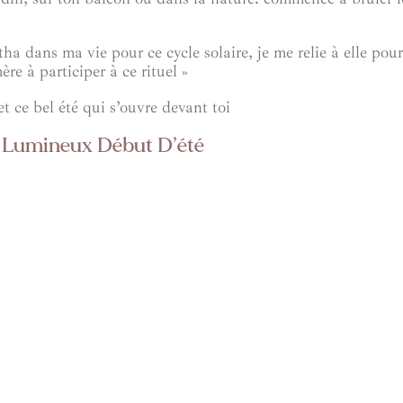
tha dans ma vie pour ce cycle solaire, je me relie à elle pour
ère à participer à ce rituel »
et ce bel été qui s’ouvre devant toi
n Lumineux Début D’été
Me Contacter